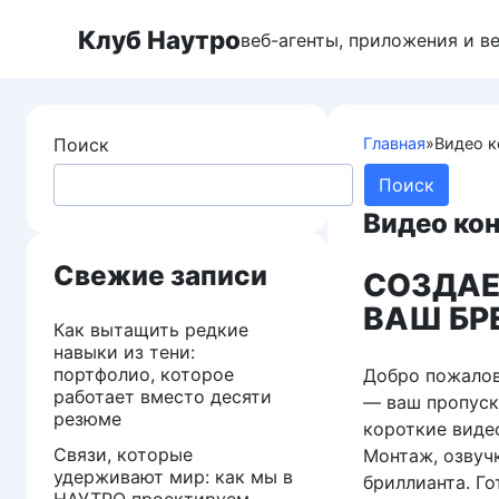
Перейти
Клуб Наутро
к
веб-агенты, приложения и в
контенту
Поиск
Главная
»
Видео к
Поиск
Видео кон
Свежие записи
СОЗДАЕ
ВАШ БР
Как вытащить редкие
навыки из тени:
портфолио, которое
Добро пожалов
работает вместо десяти
— ваш пропуск
резюме
короткие виде
Связи, которые
Монтаж, озвучк
удерживают мир: как мы в
бриллианта. Го
НАУТРО проектируем