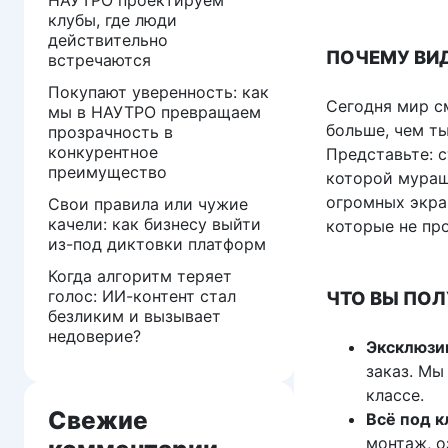
клубы, где люди
действительно
ПОЧЕМУ ВИД
встречаются
Покупают уверенность: как
Сегодня мир с
мы в НАУТРО превращаем
больше, чем ты
прозрачность в
конкурентное
Представьте: 
преимущество
которой мураш
огромных экран
Свои правила или чужие
качели: как бизнесу выйти
которые не пр
из-под диктовки платформ
Когда алгоритм теряет
голос: ИИ-контент стал
ЧТО ВЫ ПОЛ
безликим и вызывает
недоверие?
Эксклюзи
заказ. Мы
классе.
Свежие
Всё под к
монтаж, о