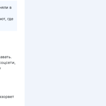
няли в
ют, где
авать.
соцсети,
у
взорвет