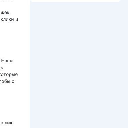
ржек.
клики и
. Наша
ть
 которые
тобы о
ролик