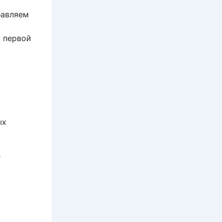
бавляем
с первой
ых
т