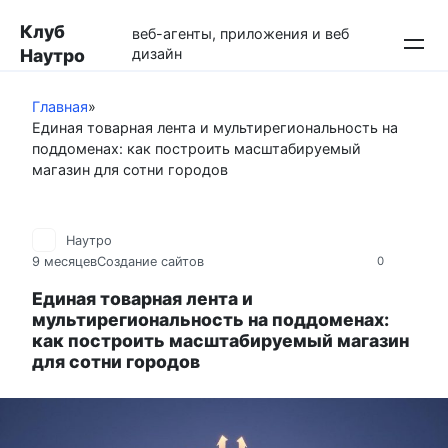
Перейти
Клуб
к
веб-агенты, приложения и веб
Наутро
дизайн
контенту
Главная
»
Единая товарная лента и мультирегиональность на
поддоменах: как построить масштабируемый
магазин для сотни городов
Наутро
9 месяцев
Создание сайтов
0
Единая товарная лента и
мультирегиональность на поддоменах:
как построить масштабируемый магазин
для сотни городов