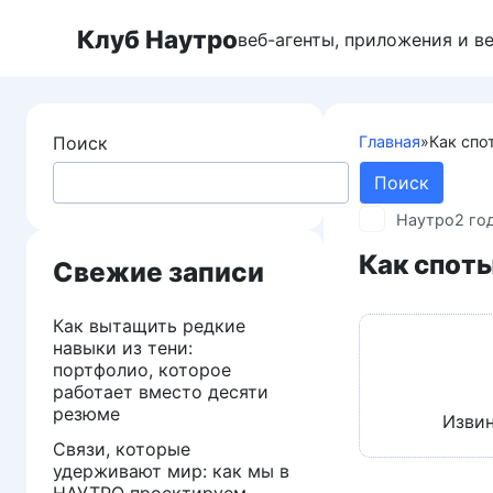
Перейти
Клуб Наутро
к
веб-агенты, приложения и в
контенту
Поиск
Главная
»
Как спо
Поиск
Наутро
2 го
Как споты
Свежие записи
Как вытащить редкие
навыки из тени:
портфолио, которое
работает вместо десяти
резюме
Извин
Связи, которые
удерживают мир: как мы в
НАУТРО проектируем