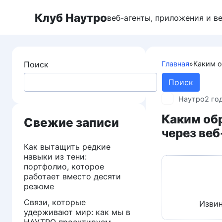
Перейти
Клуб Наутро
к
веб-агенты, приложения и в
контенту
Поиск
Главная
»
Каким о
Поиск
Наутро
2 го
Каким об
Свежие записи
через веб
Как вытащить редкие
навыки из тени:
портфолио, которое
работает вместо десяти
резюме
Связи, которые
Извин
удерживают мир: как мы в
НАУТРО проектируем