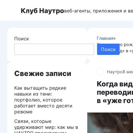
Перейти
Клуб Наутро
к
веб-агенты, приложения и в
контенту
Поиск
Главная
»
Когда видео рож
Поиск
пару секунд» в 
Свежие записи
Наутро
8 ме
Когда вид
Как вытащить редкие
переводи
навыки из тени:
в «уже го
портфолио, которое
работает вместо десяти
резюме
Связи, которые
удерживают мир: как мы в
НАУТРО проектируем