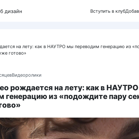
еб дизайн
Вступить в клуб
Добав
дается на лету: как в НАУТРО мы переводим генерацию из «
«уже готово»
сяцев
Видеоролики
ео рождается на лету: как в НАУТР
м генерацию из «подождите пару се
тово»