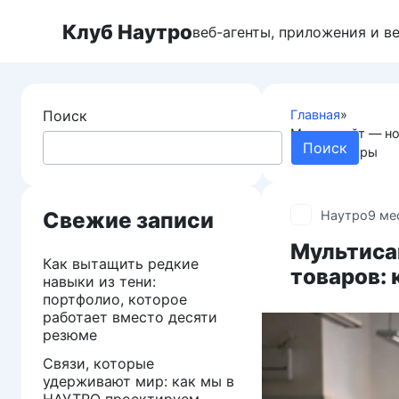
Перейти
Клуб Наутро
к
веб-агенты, приложения и в
контенту
Поиск
Главная
»
Мультисайт — но
Поиск
правила игры
Свежие записи
Наутро
9 ме
Мультиса
Как вытащить редкие
товаров: 
навыки из тени:
портфолио, которое
работает вместо десяти
резюме
Связи, которые
удерживают мир: как мы в
НАУТРО проектируем