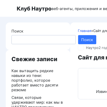
Перейти
Клуб Наутро
к
веб-агенты, приложения и в
контенту
Поиск
Главная
»
Сайт дл
Поиск
Наутро
2 го
Сайт для
Свежие записи
Как вытащить редкие
навыки из тени:
портфолио, которое
работает вместо десяти
резюме
Извин
Связи, которые
удерживают мир: как мы в
НАУТРО проектируем