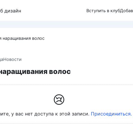
еб дизайн
Вступить в клуб
Добав
я наращивания волос
да
Новости
 наращивания волос
😢
ите, у вас нет доступа к этой записи.
Присоединиться.